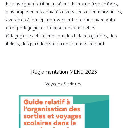
des enseignants. Offrir un séjour de qualité à vos élèves,
vous proposer des activités diversifiées et enrichissantes,
favorables à leur épanouissement et en lien avec votre
projet pédagogique. Proposer des approches
pédagogiques et ludiques par des balades guidées, des
ateliers, des jeux de piste ou des carnets de bord.
#3. Un budget maîtrisé
Réglementation MENJ 2023
La Ligue de l’enseignement s’est engagée à offrir aux
Voyages Scolaires
enseignants des tarifs raisonnés, tout en garantissant la
qualité des prestations proposées. De plus, certains
séjours proposent des réductions applicables à certaines
périodes.