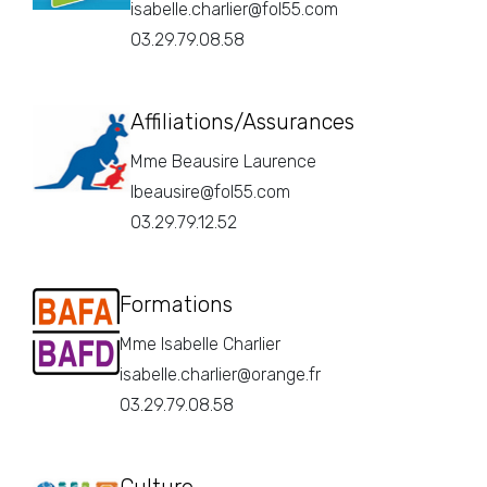
isabelle.charlier@fol55.com
03.29.79.08.58
Affiliations/Assurances
Mme Beausire Laurence
lbeausire@fol55.com
03.29.79.12.52
Formations
Mme Isabelle Charlier
isabelle.charlier@orange.fr
03.29.79.08.58
Culture